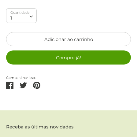
Quantidade
Quantidade
1
Adicionar ao carrinho
Compre já!
Compartilhar isso:
Partilhar
Tweetar
Pinterest
Receba as últimas novidades