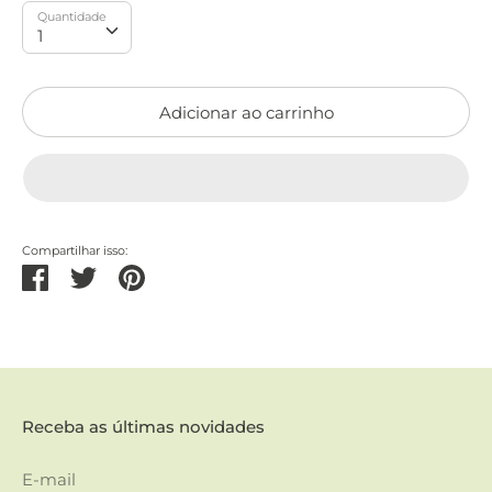
Quantidade
Quantidade
1
Adicionar ao carrinho
Compartilhar isso:
Partilhar
Tweetar
Pinterest
Receba as últimas novidades
E-mail