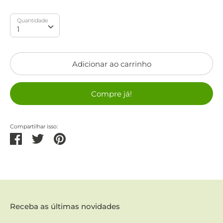
Quantidade
Quantidade
1
Adicionar ao carrinho
Compre já!
Compartilhar isso:
Partilhar
Tweetar
Pinterest
Receba as últimas novidades