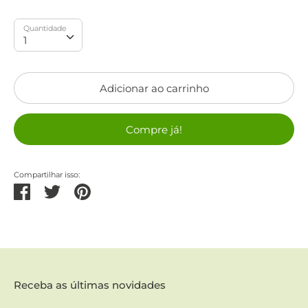
Quantidade
Quantidade
1
Adicionar ao carrinho
Compre já!
Compartilhar isso:
Partilhar
Tweetar
Pinterest
Receba as últimas novidades