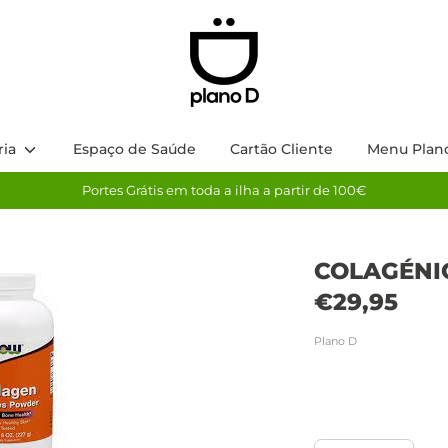
ria
Espaço de Saúde
Cartão Cliente
Menu Plan
Portes Grátis em toda a ilha a partir de 100€
COLAGÉNIO
€29,95
Plano D