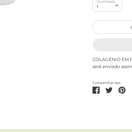
Quantidade
Quantidade
1
COLAGÉNIO EM P
será enviado assi
Compartilhar isso:
Partilhar
Tweetar
Pin