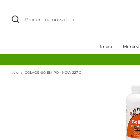
Avançar
para
Procurar
Procure
o
na
conteúdo
nossa
loja
Inicio
Mercea
Início
COLAGÉNIO EM PÓ - NOW 227 G