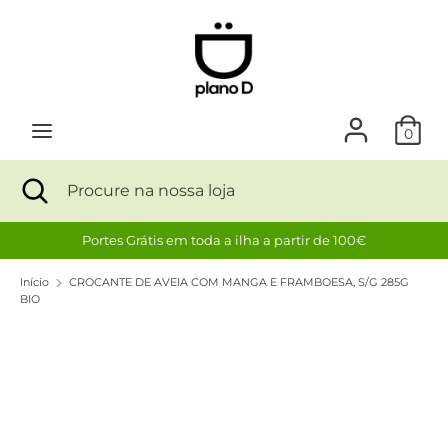
Avançar
para
o
conteúdo
Procurar
Procure
na
nossa
0
loja
Procurar
Fechar
Procure
na
nossa
Portes Grátis em toda a ilha a partir de 100€
loja
Início
CROCANTE DE AVEIA COM MANGA E FRAMBOESA, S/G 285G
BIO