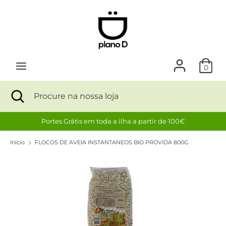
Avançar
para
o
conteúdo
Procurar
Procure
na
nossa
0
loja
Procurar
Fechar
Procure
na
nossa
Portes Grátis em toda a ilha a partir de 100€
loja
Início
FLOCOS DE AVEIA INSTANTANEOS BIO PROVIDA 800G